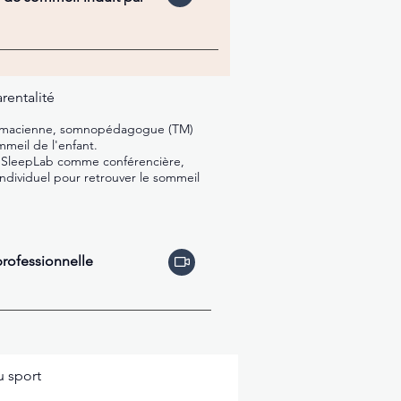
rentalité
macienne, somnopédagogue (TM)
mmeil de l'enfant.
inSleepLab comme conférencière,
individuel pour retrouver le sommeil
professionnelle
u sport