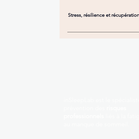
Stress, résilience et récupératio
inSleepLab est le spécialist
prévention des
risques
professionnels
liés à la fati
au manque de sommeil.