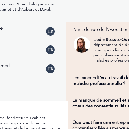
 conseil RH en dialogue social,
ramet et d'Aubert et Duval.
ue
Point de vue de l'Avocat en 
Elodie Bossuot-Qui
département de dro
Lyon,
spécialisée en
particulièrement en
maladies profession
meil
Les cancers liés au travail d
maladie professionnelle ?
Le manque de sommeil et s
coeur des contentieux liés a
tre, fondateur du cabinet
Que peut faire une entrepri
eurs rapports et livres de
contentieux liés au manque
u travail et du burn-out en France