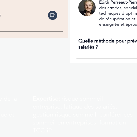
Edith Perreaut-Pier
des armées, spécial
techniques d'optim
n
de récupération et
enseignée et éprou
Quelle méthode pour préve
salariés ?
e de la
Expertise:
r
isque sommeil
entreprise, fatigue des salariés,
gue et
gestion risque sommeil, conférences
sommeil en entreprises, formation
TCC-iP