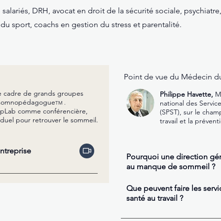
 salariés, DRH, avocat en droit de la sécurité sociale, psychiatr
 du sport, coachs en gestion du stress et parentalité.
Point de vue du Médecin du 
e cadre de grands groupes
Philippe Havette,
Mé
e somnopédagogue
.
national des Servic
TM
leepLab comme conférencière,
(SPST), sur le cham
iduel pour retrouver le sommeil.
travail et la préven
ntreprise
Pourquoi une direction gén
au manque de sommeil ?
Que peuvent faire les serv
santé au travail ?