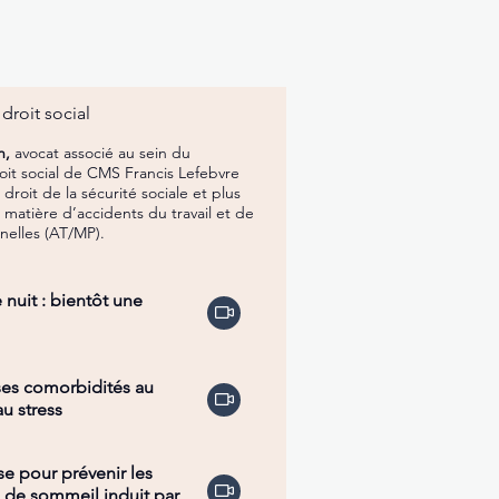
droit social
n,
avocat associé au sein du
it social de CMS Francis Lefebvre
 droit de la sécurité sociale et plus
 matière d’accidents du travail et de
nelles (AT/MP).
e nuit : bientôt une
es comorbidités au
u stress
se pour prévenir les
 de sommeil induit par