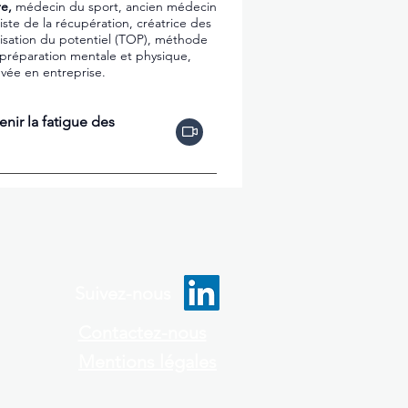
re,
médecin du sport, ancien médecin
iste de la récupération, créatrice des
isation du potentiel (TOP), méthode
 préparation mentale et physique,
vée en entreprise.
nir la fatigue des
Suivez-nous
Contactez-nous
Mentions légales