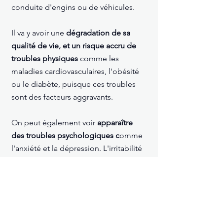
conduite d'engins ou de véhicules.
Il va y avoir une
dégradation de sa
qualité de vie, et un risque accru de
troubles physiques
comme les
maladies cardiovasculaires, l'obésité
ou le diabète, puisque ces troubles
sont des facteurs aggravants.
On peut également voir
apparaître
des troubles psychologiques c
omme
l'anxiété et la dépression. L'irritabilité
fait partie des risques psychosociaux,
et peut mener à des conflits internes
dans l'entreprise.
Cela représente aussi u
n facteur