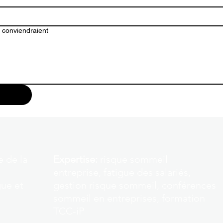
s conviendraient
e de la
Expertise:
r
isque sommeil
entreprise, fatigue des salariés,
gue et
gestion risque sommeil, conférences
sommeil en entreprises, formation
TCC-iP