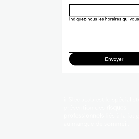
Indiquez-nous les horaires qui vou
Envoyer
inSleepLab est le spécialist
prévention des
risques
professionnels
liés à la fati
au manque de sommeil.