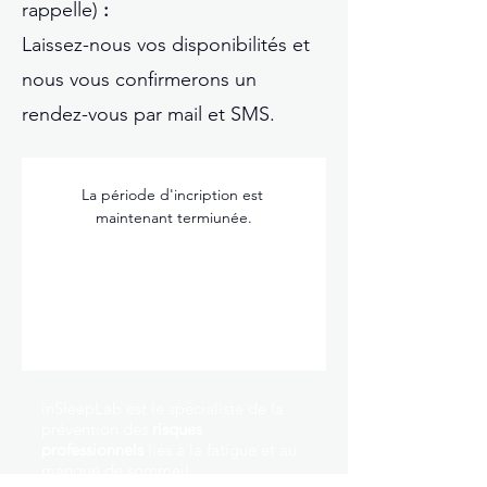
rappelle)
:
Laissez-nous vos disponibilités et
nous vous confirmerons un
rendez-vous par mail et SMS.
La période d'incription est 
maintenant termiunée.
inSleepLab est le spécialiste de la
prévention des
risques
professionnels
liés à la fatigue et au
manque de sommeil.